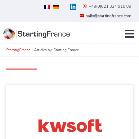
+49(0)621 324 910 09
hallo@startingfrance.com
StartingFrance
–
Articles by: Starting France