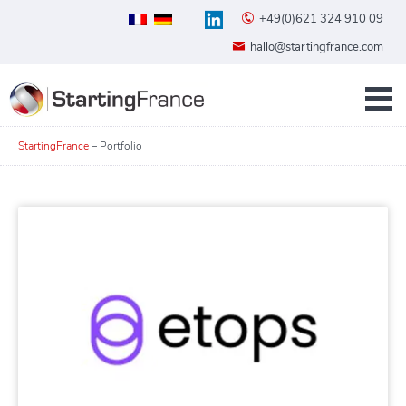
+49(0)621 324 910 09
hallo@startingfrance.com
StartingFrance
–
Portfolio