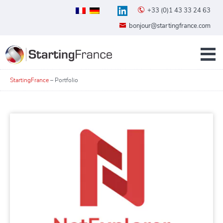
+33 (0)1 43 33 24 63
bonjour@startingfrance.com
StartingFrance
–
Portfolio