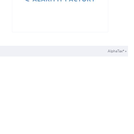
AlphaTax*
»