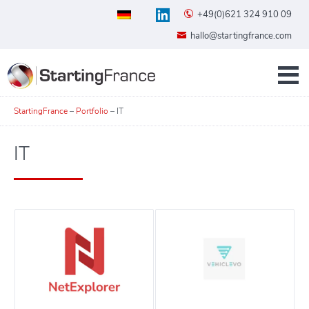
+49(0)621 324 910 09
hallo@startingfrance.com
StartingFrance
–
Portfolio
–
IT
IT