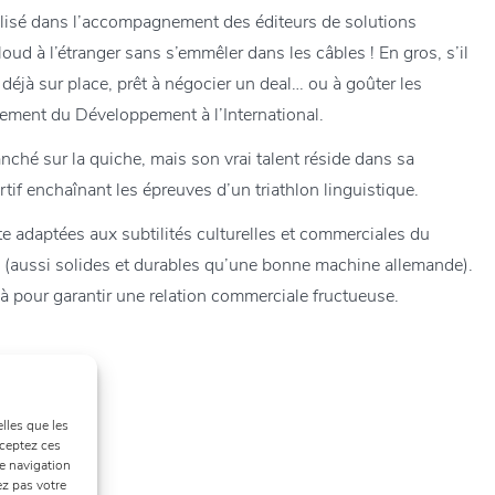
alisé dans l’accompagnement des éditeurs de solutions
cloud à l’étranger sans s’emmêler dans les câbles ! En gros, s’il
déjà sur place, prêt à négocier un deal… ou à goûter les
agement du Développement à l’International.
anché sur la quiche, mais son vrai talent réside dans sa
rtif enchaînant les épreuves d’un triathlon linguistique.
te adaptées aux subtilités culturelles et commerciales du
e (aussi solides et durables qu’une bonne machine allemande).
 là pour garantir une relation commerciale fructueuse.
lles que les
cceptez ces
e navigation
ez pas votre