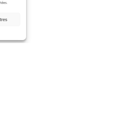
tées.
tres