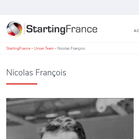
AC
StartingFrance
–
Unser Team
–
Nicolas François
Nicolas François