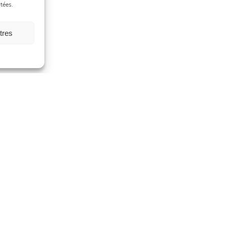
tées.
tres